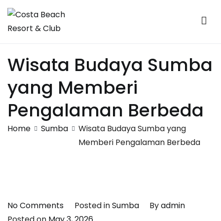
Skip
to
content
Costa Beach Resort & Club
Sumba
Wisata Budaya Sumba
yang Memberi
Pengalaman Berbeda
Home
Sumba
Wisata Budaya Sumba yang
Memberi Pengalaman Berbeda
on
No Comments
Posted in
Sumba
By
admin
Wisata
Posted on
May 3, 2026