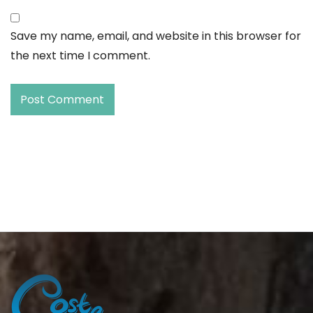
Save my name, email, and website in this browser for
the next time I comment.