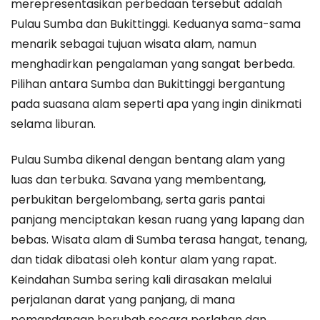
merepresentasikan perbedaan tersebut adalah
atau
Pulau Sumba dan Bukittinggi. Keduanya sama-sama
Pegunungan
menarik sebagai tujuan wisata alam, namun
Sejuk
menghadirkan pengalaman yang sangat berbeda.
Pilihan antara Sumba dan Bukittinggi bergantung
pada suasana alam seperti apa yang ingin dinikmati
selama liburan.
Pulau Sumba dikenal dengan bentang alam yang
luas dan terbuka. Savana yang membentang,
perbukitan bergelombang, serta garis pantai
panjang menciptakan kesan ruang yang lapang dan
bebas. Wisata alam di Sumba terasa hangat, tenang,
dan tidak dibatasi oleh kontur alam yang rapat.
Keindahan Sumba sering kali dirasakan melalui
perjalanan darat yang panjang, di mana
pemandangan berubah secara perlahan dan