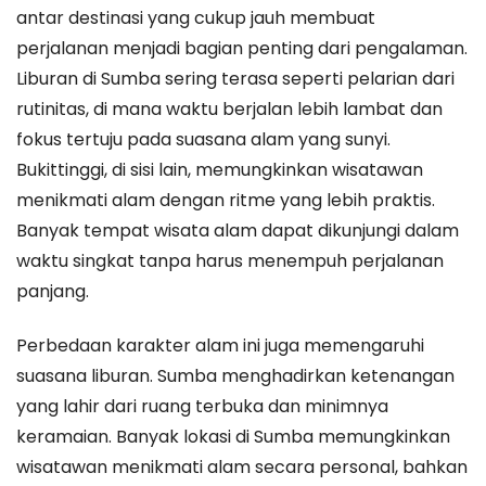
antar destinasi yang cukup jauh membuat
perjalanan menjadi bagian penting dari pengalaman.
Liburan di Sumba sering terasa seperti pelarian dari
rutinitas, di mana waktu berjalan lebih lambat dan
fokus tertuju pada suasana alam yang sunyi.
Bukittinggi, di sisi lain, memungkinkan wisatawan
menikmati alam dengan ritme yang lebih praktis.
Banyak tempat wisata alam dapat dikunjungi dalam
waktu singkat tanpa harus menempuh perjalanan
panjang.
Perbedaan karakter alam ini juga memengaruhi
suasana liburan. Sumba menghadirkan ketenangan
yang lahir dari ruang terbuka dan minimnya
keramaian. Banyak lokasi di Sumba memungkinkan
wisatawan menikmati alam secara personal, bahkan