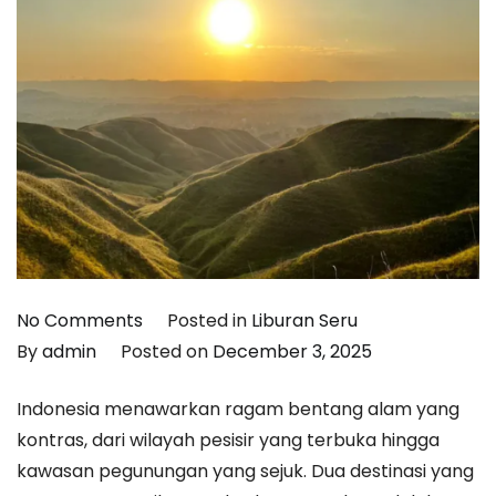
on
No Comments
Posted in
Liburan Seru
Sumba
By
admin
Posted on
December 3, 2025
vs
Indonesia menawarkan ragam bentang alam yang
Bukittinggi:
kontras, dari wilayah pesisir yang terbuka hingga
Alam
kawasan pegunungan yang sejuk. Dua destinasi yang
Terbuka