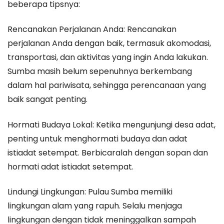
beberapa tipsnya:
Rencanakan Perjalanan Anda: Rencanakan
perjalanan Anda dengan baik, termasuk akomodasi,
transportasi, dan aktivitas yang ingin Anda lakukan.
Sumba masih belum sepenuhnya berkembang
dalam hal pariwisata, sehingga perencanaan yang
baik sangat penting.
Hormati Budaya Lokal: Ketika mengunjungi desa adat,
penting untuk menghormati budaya dan adat
istiadat setempat. Berbicaralah dengan sopan dan
hormati adat istiadat setempat.
Lindungi Lingkungan: Pulau Sumba memiliki
lingkungan alam yang rapuh. Selalu menjaga
lingkungan dengan tidak meninggalkan sampah