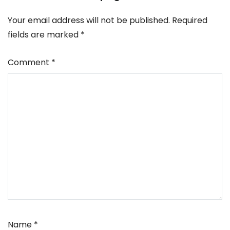
Your email address will not be published.
Required
fields are marked
*
Comment
*
Name
*