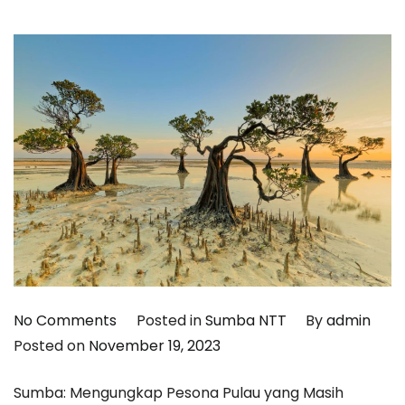
on
No Comments
Posted in
Sumba NTT
By
admin
Sumba:
Posted on
November 19, 2023
Mengungkap
Sumba: Mengungkap Pesona Pulau yang Masih
Pesona