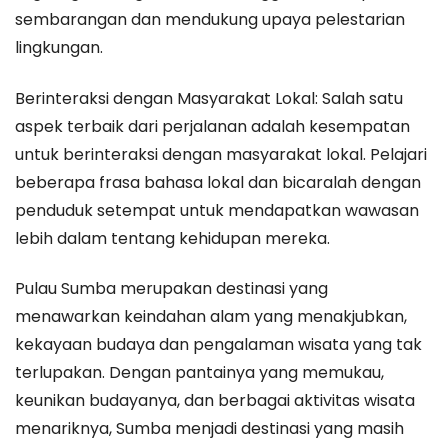
sembarangan dan mendukung upaya pelestarian
lingkungan.
Berinteraksi dengan Masyarakat Lokal: Salah satu
aspek terbaik dari perjalanan adalah kesempatan
untuk berinteraksi dengan masyarakat lokal. Pelajari
beberapa frasa bahasa lokal dan bicaralah dengan
penduduk setempat untuk mendapatkan wawasan
lebih dalam tentang kehidupan mereka.
Pulau Sumba merupakan destinasi yang
menawarkan keindahan alam yang menakjubkan,
kekayaan budaya dan pengalaman wisata yang tak
terlupakan. Dengan pantainya yang memukau,
keunikan budayanya, dan berbagai aktivitas wisata
menariknya, Sumba menjadi destinasi yang masih