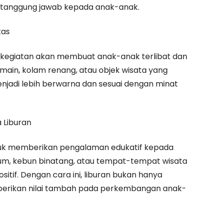
 tanggung jawab kepada anak-anak.
tas
 kegiatan akan membuat anak-anak terlibat dan
main, kolam renang, atau objek wisata yang
menjadi lebih berwarna dan sesuai dengan minat
 Liburan
tuk memberikan pengalaman edukatif kepada
seum, kebun binatang, atau tempat-tempat wisata
tif. Dengan cara ini, liburan bukan hanya
berikan nilai tambah pada perkembangan anak-