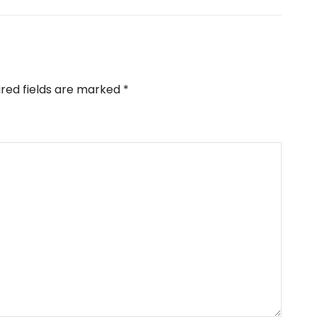
ired fields are marked
*