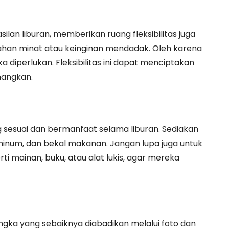
an liburan, memberikan ruang fleksibilitas juga
bahan minat atau keinginan mendadak. Oleh karena
a diperlukan. Fleksibilitas ini dapat menciptakan
nangkan.
sesuai dan bermanfaat selama liburan. Sediakan
minum, dan bekal makanan. Jangan lupa juga untuk
mainan, buku, atau alat lukis, agar mereka
gka yang sebaiknya diabadikan melalui foto dan