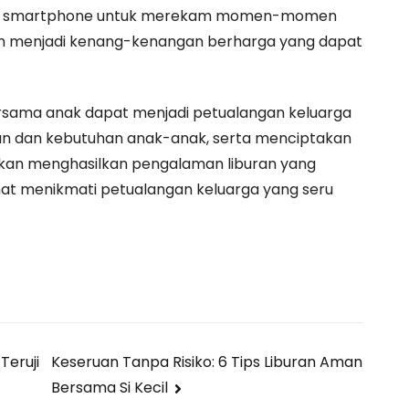
tau smartphone untuk merekam momen-momen
kan menjadi kenang-kenangan berharga yang dapat
bersama anak dapat menjadi petualangan keluarga
an dan kebutuhan anak-anak, serta menciptakan
n menghasilkan pengalaman liburan yang
t menikmati petualangan keluarga yang seru
Teruji
Keseruan Tanpa Risiko: 6 Tips Liburan Aman
Bersama Si Kecil