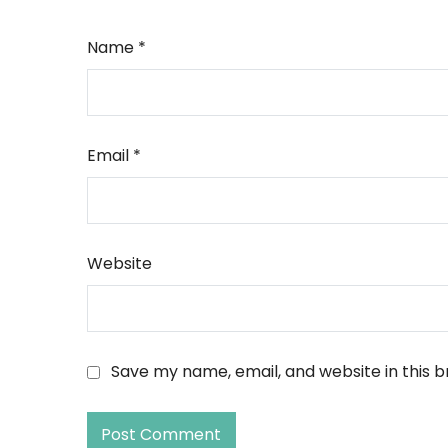
Name
*
Email
*
Website
Save my name, email, and website in this 