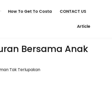
How To Get To Costa
CONTACT US
Article
iburan Bersama Anak
laman Tak Terlupakan