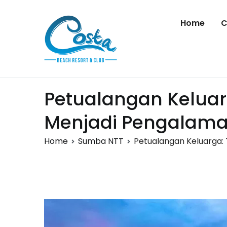
Skip
to
Home
C
content
Costa Beach
Sumba
Petualangan Keluar
Menjadi Pengalama
Home
Sumba NTT
Petualangan Keluarga: