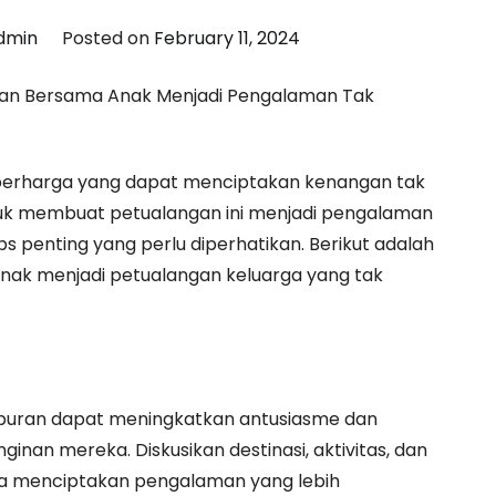
dmin
Posted on
February 11, 2024
buran Bersama Anak Menjadi Pengalaman Tak
erharga yang dapat menciptakan kenangan tak
ntuk membuat petualangan ini menjadi pengalaman
 penting yang perlu diperhatikan. Berikut adalah
nak menjadi petualangan keluarga yang tak
buran dapat meningkatkan antusiasme dan
inan mereka. Diskusikan destinasi, aktivitas, dan
nya menciptakan pengalaman yang lebih