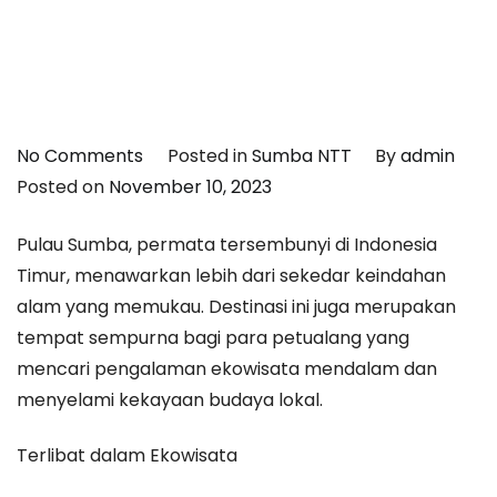
on
No Comments
Posted in
Sumba NTT
By
admin
Petualangan
Posted on
November 10, 2023
Ekowisata
Pulau Sumba, permata tersembunyi di Indonesia
di
Timur, menawarkan lebih dari sekedar keindahan
Pulau
alam yang memukau. Destinasi ini juga merupakan
Sumba:
tempat sempurna bagi para petualang yang
Menjelajahi
mencari pengalaman ekowisata mendalam dan
Alam
menyelami kekayaan budaya lokal.
dan
Budaya
Terlibat dalam Ekowisata
Lokal