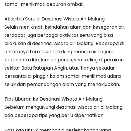
sambil menikmati deburan ombak.
Aktivitas Seru di Destinasi Wisata Air Malang
Selain menikmati keindahan alam dan kesegaran air,
terdapat juga berbagai aktivitas seru yang bisa
dilakukan di destinasi wisata air Malang. Beberapa di
antaranya termasuk trekking menuju air terjun,
berendam di kolam air panas, snorkeling di perairan
sekitar Batu Ratapan Angin, atau hanya sekadar
bersantai di pinggir kolam sambil menikmati udara
sejuk dan pemandangan alam yang menakjubkan.
Tips Liburan ke Destinasi Wisata Air Malang
Sebelum mengunjungi destinasi wisata air di Malang,
ada beberapa tips yang perlu diperhatikan:
Pastikan untuk membawa perlengkapan yang