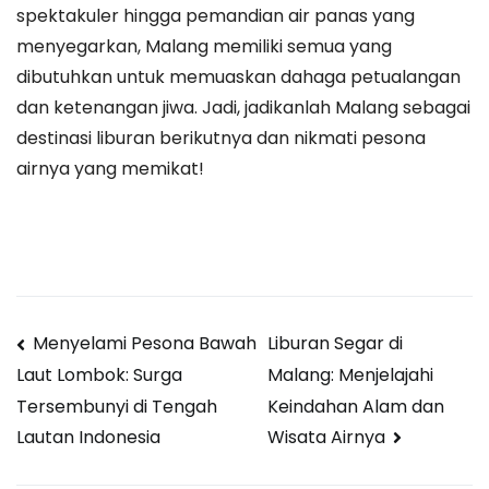
spektakuler hingga pemandian air panas yang
menyegarkan, Malang memiliki semua yang
dibutuhkan untuk memuaskan dahaga petualangan
dan ketenangan jiwa. Jadi, jadikanlah Malang sebagai
destinasi liburan berikutnya dan nikmati pesona
airnya yang memikat!
Post
Menyelami Pesona Bawah
Liburan Segar di
Malang: Menjelajahi
Laut Lombok: Surga
navigation
Keindahan Alam dan
Tersembunyi di Tengah
Wisata Airnya
Lautan Indonesia