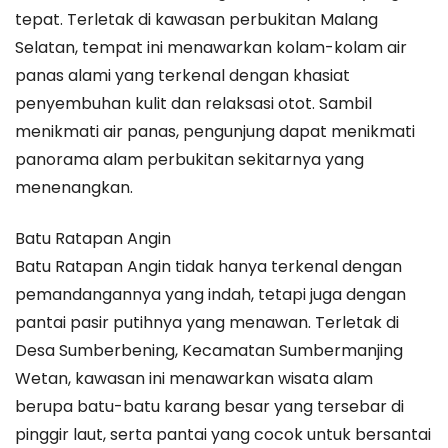
tepat. Terletak di kawasan perbukitan Malang
Selatan, tempat ini menawarkan kolam-kolam air
panas alami yang terkenal dengan khasiat
penyembuhan kulit dan relaksasi otot. Sambil
menikmati air panas, pengunjung dapat menikmati
panorama alam perbukitan sekitarnya yang
menenangkan.
Batu Ratapan Angin
Batu Ratapan Angin tidak hanya terkenal dengan
pemandangannya yang indah, tetapi juga dengan
pantai pasir putihnya yang menawan. Terletak di
Desa Sumberbening, Kecamatan Sumbermanjing
Wetan, kawasan ini menawarkan wisata alam
berupa batu-batu karang besar yang tersebar di
pinggir laut, serta pantai yang cocok untuk bersantai