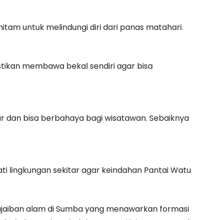
itam untuk melindungi diri dari panas matahari.
astikan membawa bekal sendiri agar bisa
 dan bisa berbahaya bagi wisatawan. Sebaiknya
i lingkungan sekitar agar keindahan Pantai Watu
ajaiban alam di Sumba yang menawarkan formasi