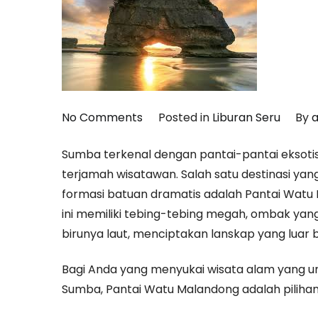
on
No Comments
Posted in
Liburan Seru
By
Pantai
Sumba terkenal dengan pantai-pantai eksoti
Watu
terjamah wisatawan. Salah satu destinasi 
Malandong:
formasi batuan dramatis adalah Pantai Watu 
Keajaiban
ini memiliki tebing-tebing megah, ombak yang
Alam
birunya laut, menciptakan lanskap yang luar b
Sumba
dengan
Bagi Anda yang menyukai wisata alam yang un
Formasi
Sumba, Pantai Watu Malandong adalah pilihan
Batu
Dramatis