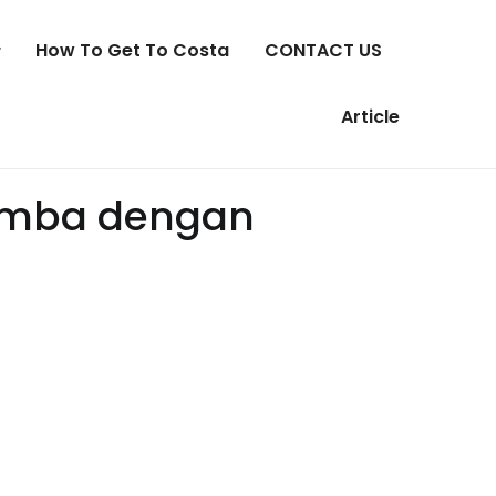
How To Get To Costa
CONTACT US
Article
Sumba dengan