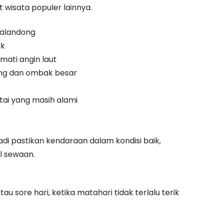
 wisata populer lainnya.
 Malandong
ik
kmati angin laut
ing dan ombak besar
ai yang masih alami
di pastikan kendaraan dalam kondisi baik,
l sewaan.
u sore hari, ketika matahari tidak terlalu terik