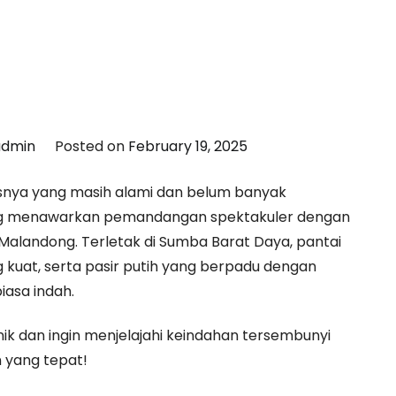
admin
Posted on
February 19, 2025
snya yang masih alami dan belum banyak
yang menawarkan pemandangan spektakuler dengan
Malandong. Terletak di Sumba Barat Daya, pantai
 kuat, serta pasir putih yang berpadu dengan
iasa indah.
ik dan ingin menjelajahi keindahan tersembunyi
 yang tepat!