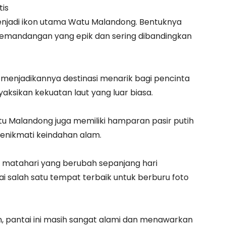
tis
menjadi ikon utama Watu Malandong. Bentuknya
emandangan yang epik dan sering dibandingkan
, menjadikannya destinasi menarik bagi pencinta
aksikan kekuatan laut yang luar biasa.
tu Malandong juga memiliki hamparan pasir putih
enikmati keindahan alam.
 matahari yang berubah sepanjang hari
 salah satu tempat terbaik untuk berburu foto
, pantai ini masih sangat alami dan menawarkan