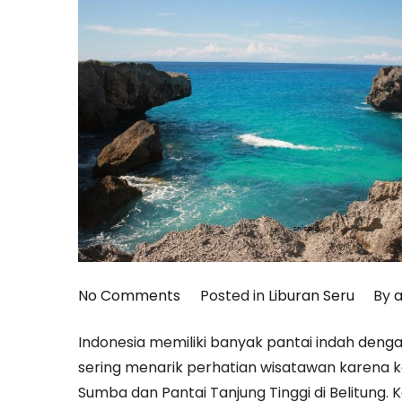
on
No Comments
Posted in
Liburan Seru
By
Pantai
Indonesia memiliki banyak pantai indah deng
Mandorak
sering menarik perhatian wisatawan karena k
dibandingkan
Sumba dan Pantai Tanjung Tinggi di Belitun
Pantai