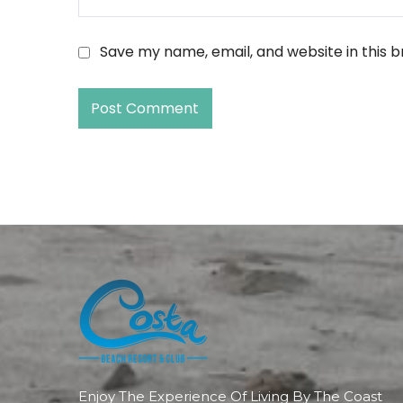
Save my name, email, and website in this 
Enjoy The Experience Of Living By The Coast