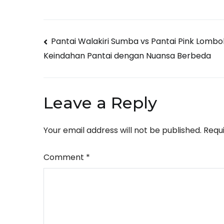
Post
Pantai Walakiri Sumba vs Pantai Pink Lombo
Keindahan Pantai dengan Nuansa Berbeda
navigation
Leave a Reply
Your email address will not be published.
Requ
Comment
*