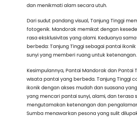
dan menikmati alam secara utuh.
Dari sudut pandang visual, Tanjung Tinggi me
fotogenik. Mandorak memikat dengan keseder
rasa eksklusivitas yang alami. Keduanya s
berbeda: Tanjung Tinggi sebagai pantai ikoni
sunyi yang memberi ruang untuk ketenangan.
Kesimpulannya, Pantai Mandorak dan Pantai T
wisata pantai yang berbeda. Tanjung Tinggi c
ikonik dengan akses mudah dan suasana yang 
yang mencari pantai sunyi, alami, dan terasa se
mengutamakan ketenangan dan pengalaman ya
Sumba menawarkan pesona yang sulit dilupa