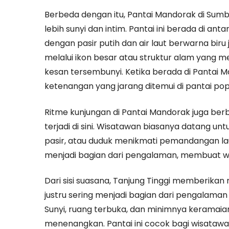
Berbeda dengan itu, Pantai Mandorak di Su
lebih sunyi dan intim. Pantai ini berada di an
dengan pasir putih dan air laut berwarna biru
melalui ikon besar atau struktur alam yang m
kesan tersembunyi. Ketika berada di Pantai 
ketenangan yang jarang ditemui di pantai pop
Ritme kunjungan di Pantai Mandorak juga berb
terjadi di sini. Wisatawan biasanya datang u
pasir, atau duduk menikmati pemandangan la
menjadi bagian dari pengalaman, membuat wak
Dari sisi suasana, Tanjung Tinggi memberikan
justru sering menjadi bagian dari pengalaman
Sunyi, ruang terbuka, dan minimnya keramaia
menenangkan. Pantai ini cocok bagi wisatawa