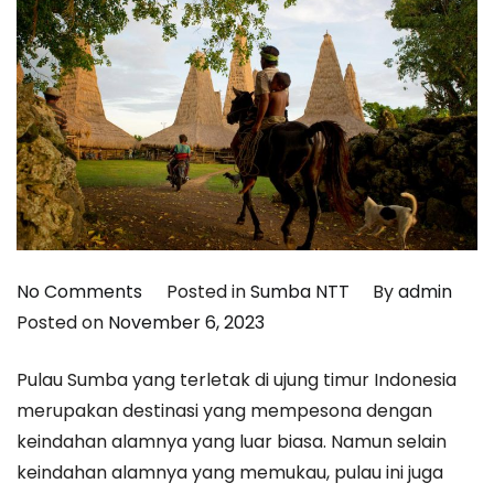
on
No Comments
Posted in
Sumba NTT
By
admin
Menjelajahi
Posted on
November 6, 2023
Sejarah
Pulau Sumba yang terletak di ujung timur Indonesia
dan
merupakan destinasi yang mempesona dengan
Budaya
keindahan alamnya yang luar biasa. Namun selain
Pulau
keindahan alamnya yang memukau, pulau ini juga
Sumba