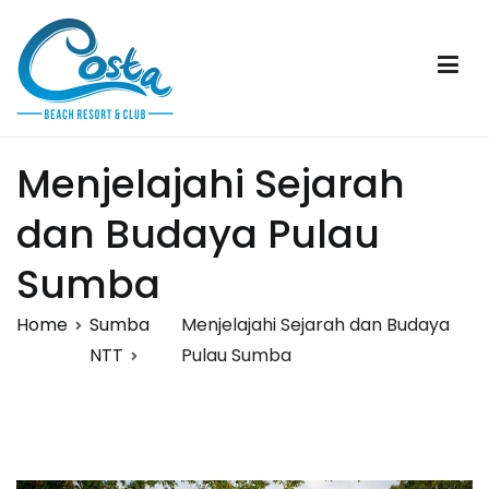
Skip
to
content
Costa Beach Resort & Club
Sumba
Menjelajahi Sejarah
dan Budaya Pulau
Sumba
Home
Sumba
Menjelajahi Sejarah dan Budaya
NTT
Pulau Sumba