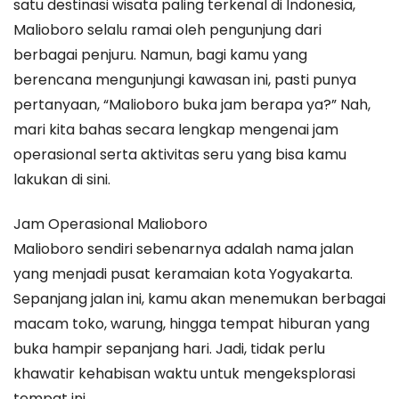
satu destinasi wisata paling terkenal di Indonesia,
Jam
Malioboro selalu ramai oleh pengunjung dari
Operasional
berbagai penjuru. Namun, bagi kamu yang
dan
berencana mengunjungi kawasan ini, pasti punya
Aktivitas
pertanyaan, “Malioboro buka jam berapa ya?” Nah,
di
mari kita bahas secara lengkap mengenai jam
Pusat
operasional serta aktivitas seru yang bisa kamu
Keramaian
lakukan di sini.
Jogja
Jam Operasional Malioboro
Malioboro sendiri sebenarnya adalah nama jalan
yang menjadi pusat keramaian kota Yogyakarta.
Sepanjang jalan ini, kamu akan menemukan berbagai
macam toko, warung, hingga tempat hiburan yang
buka hampir sepanjang hari. Jadi, tidak perlu
khawatir kehabisan waktu untuk mengeksplorasi
tempat ini.