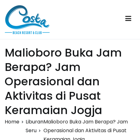
Skip
to
content
Costa Beach Resort & Club
Sumba
Malioboro Buka Jam
Berapa? Jam
Operasional dan
Aktivitas di Pusat
Keramaian Jogja
Home
Liburan
Malioboro Buka Jam Berapa? Jam
Seru
Operasional dan Aktivitas di Pusat
Keramaian Jogja