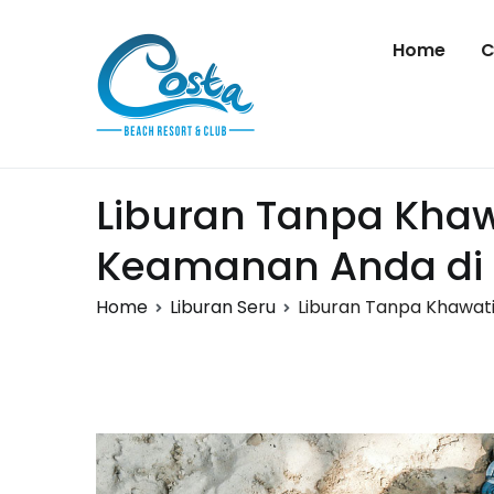
Skip
to
Home
C
content
Costa Beach
Sumba
Liburan Tanpa Khaw
Keamanan Anda di 
Home
Liburan Seru
Liburan Tanpa Khawat