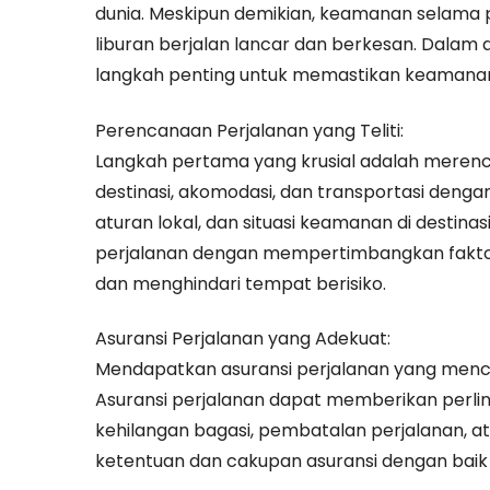
dunia. Meskipun demikian, keamanan selama pe
Khawatir:
liburan berjalan lancar dan berkesan. Dalam 
Panduan
langkah penting untuk memastikan keamanan
5
Langkah
Perencanaan Perjalanan yang Teliti:
untuk
Langkah pertama yang krusial adalah merenca
Memastikan
destinasi, akomodasi, dan transportasi deng
Keamanan
aturan lokal, dan situasi keamanan di destina
Anda
perjalanan dengan mempertimbangkan fakto
di
dan menghindari tempat berisiko.
Perjalanan
Asuransi Perjalanan yang Adekuat:
Mendapatkan asuransi perjalanan yang menca
Asuransi perjalanan dapat memberikan perlind
kehilangan bagasi, pembatalan perjalanan, 
ketentuan dan cakupan asuransi dengan baik