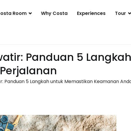
osta Room
Why Costa
Experiences
Tour
 Resort & Club
atir: Panduan 5 Langka
Perjalanan
ir: Panduan 5 Langkah untuk Memastikan Keamanan Anda 