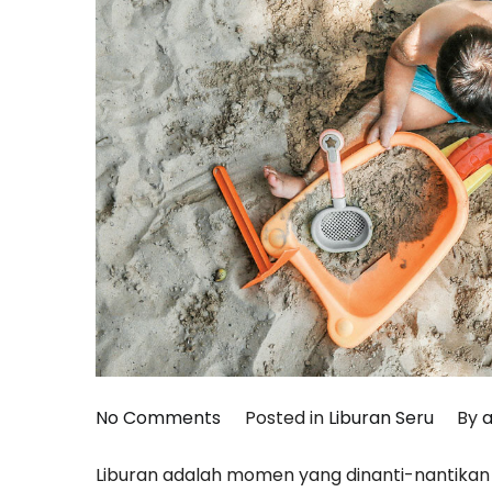
on
No Comments
Posted in
Liburan Seru
By
Liburan
Liburan adalah momen yang dinanti-nantikan
Tanpa