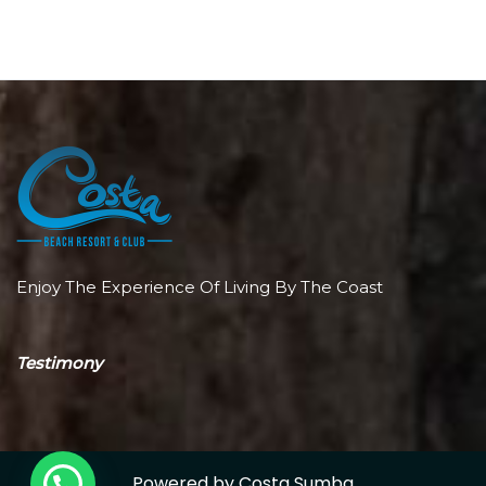
Enjoy The Experience Of Living By The Coast
Testimony
Powered by Costa Sumba