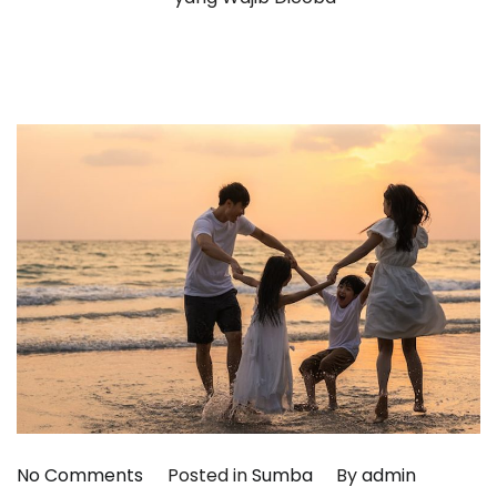
on
No Comments
Posted in
Sumba
By
admin