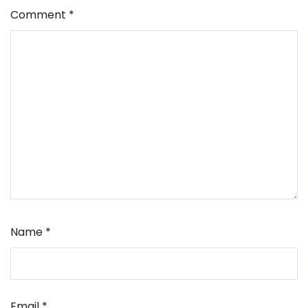
Comment
*
Name
*
Email
*