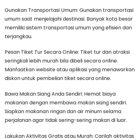
Gunakan Transportasi Umum: Gunakan transportasi
umum saat menjelajahi destinasi. Banyak kota besar
memiliki sistem transportasi umum yang efisien dan
terjangkau.
Pesan Tiket Tur Secara Online: Tiket tur dan atraksi
seringkali lebih murah bila dibeli secara online.
Manfaatkan website atau aplikasi yang menawarkan
diskon untuk pembelian tiket secara online.
Bawa Makan Siang Anda Sendiri: Hemat biaya
makanan dengan membawa makan siang sendiri.
Siapkan makanan ringan dan air minum selama
perjalanan agar tidak sering-sering makan di luar.
Lakukan Aktivitas Gratis atau Murah: Carilah aktivitas