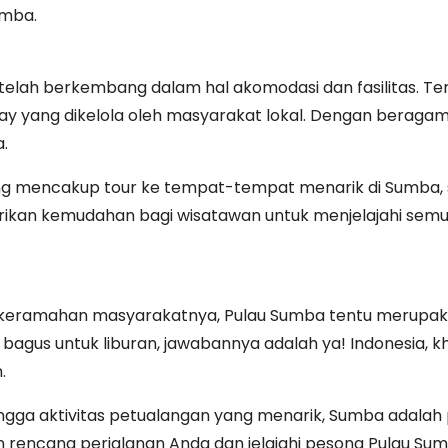
umba.
elah berkembang dalam hal akomodasi dan fasilitas. Ter
y yang dikelola oleh masyarakat lokal. Dengan beragam p
.
 mencakup tour ke tempat-tempat menarik di Sumba, sep
mberikan kemudahan bagi wisatawan untuk menjelajahi sem
 keramahan masyarakatnya, Pulau Sumba tentu merupaka
a bagus untuk liburan, jawabannya adalah ya! Indonesia, 
.
ingga aktivitas petualangan yang menarik, Sumba adalah 
an rencana perjalanan Anda dan jelajahi pesona Pulau S