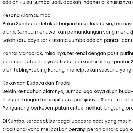
adalah Pulau Sumba. Jadi, apakah Indonesia, khususnya P
untuk
Liburan?
Pesona Alam Sumba
Eksplorasi
Pulau Sumba terletak di bagian timur Indonesia, terma
Keindahan
alami, Sumba menawarkan pemandangan yang menakjubkan
Pulau
Salah satu daya tarik utama Sumba adalah pantai-pantai
Sumba
Pantai Mandorak, misalnya, terkenal dengan pasir putihn
yang
berenang atau hanya sekadar bersantai di tepi pantai.
Menakjubkan!
oleh tebing-tebing karang, menciptakan suasana yang
Kekayaan Budaya dan Tradisi
Selain keindahan alamnya, Sumba juga kaya akan budaya d
tangan-tangan terampil para perajinnya. Setiap motif
Pengunjung berkesempatan untuk melihat langsung pros
Di Sumba, terdapat berbagai upacara adat yang masih d
tradisional yang melibatkan perang peran antara dua k