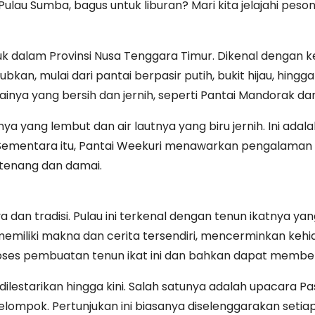
ulau Sumba, bagus untuk liburan? Mari kita jelajahi peso
suk dalam Provinsi Nusa Tenggara Timur. Dikenal dengan
, mulai dari pantai berpasir putih, bukit hijau, hing
nya yang bersih dan jernih, seperti Pantai Mandorak dan
ya yang lembut dan air lautnya yang biru jernih. Ini adal
 Sementara itu, Pantai Weekuri menawarkan pengalaman un
 tenang dan damai.
an tradisi. Pulau ini terkenal dengan tenun ikatnya yang
 memiliki makna dan cerita tersendiri, mencerminkan ke
es pembuatan tenun ikat ini dan bahkan dapat membeli 
ilestarikan hingga kini. Salah satunya adalah upacara P
elompok. Pertunjukan ini biasanya diselenggarakan seti