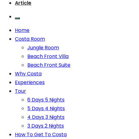
Article
Home
Costa Room
Jungle Room
Beach Front Villa
Beach Front Suite
Why Costa
Experiences
Tour
6 Days 5 Nights
5 Days 4 Nights
4 Days 3 Nights
3 Days 2 Nights
How To Get To Costa