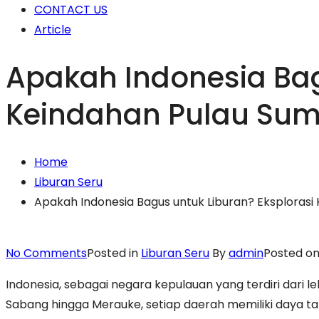
CONTACT US
Article
Apakah Indonesia Bag
Keindahan Pulau Su
Home
Liburan Seru
Apakah Indonesia Bagus untuk Liburan? Eksploras
on
No Comments
Posted in
Liburan Seru
By
admin
Posted o
Apakah
Indonesia, sebagai negara kepulauan yang terdiri dari 
Indonesia
Sabang hingga Merauke, setiap daerah memiliki daya tar
Bagus