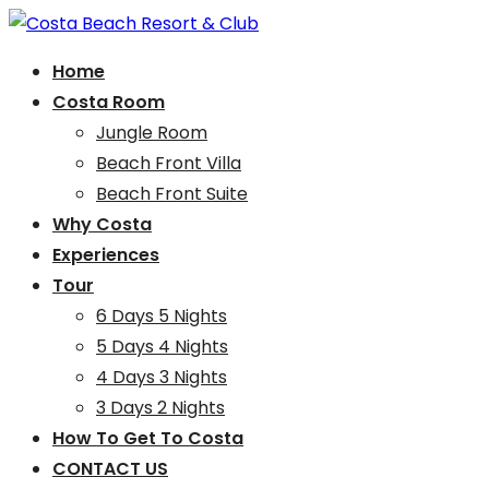
Skip
to
Home
Sumba
content
Costa Beach Resort & Club
Costa Room
Jungle Room
Beach Front Villa
Beach Front Suite
Why Costa
Experiences
Tour
6 Days 5 Nights
5 Days 4 Nights
4 Days 3 Nights
3 Days 2 Nights
How To Get To Costa
CONTACT US