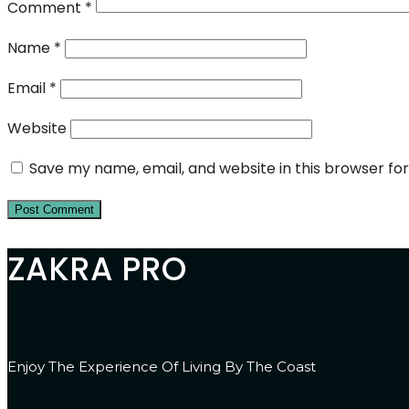
Comment
*
Name
*
Email
*
Website
Save my name, email, and website in this browser fo
ZAKRA PRO
Enjoy The Experience Of Living By The Coast