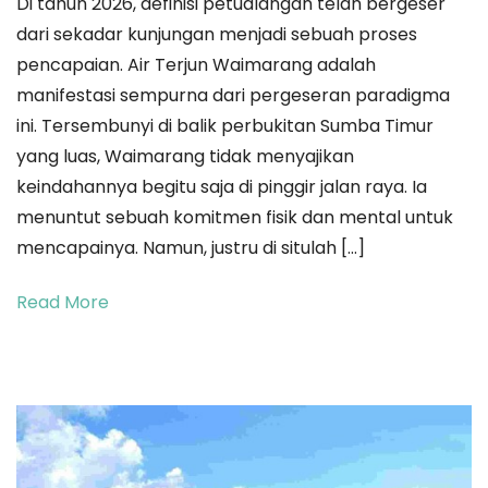
Di tahun 2026, definisi petualangan telah bergeser
Toska
dari sekadar kunjungan menjadi sebuah proses
di
pencapaian. Air Terjun Waimarang adalah
Balik
manifestasi sempurna dari pergeseran paradigma
Tebing:
ini. Tersembunyi di balik perbukitan Sumba Timur
Mengapa
yang luas, Waimarang tidak menyajikan
Waimarang
keindahannya begitu saja di pinggir jalan raya. Ia
Adalah
menuntut sebuah komitmen fisik dan mental untuk
Alasan
mencapainya. Namun, justru di situlah […]
Terbaik
untuk
Read More
‘Tersesat’
di
Sumba
Timur
2026