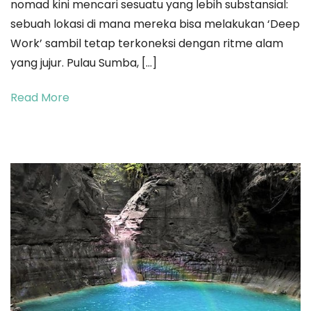
nomad kini mencari sesuatu yang lebih substansial:
Work:
sebuah lokasi di mana mereka bisa melakukan ‘Deep
Mengapa
Work’ sambil tetap terkoneksi dengan ritme alam
Sumba
yang jujur. Pulau Sumba, […]
Menjadi
Kantor
Read More
Paling
Inspiratif
bagi
Digital
Nomad
di
2026