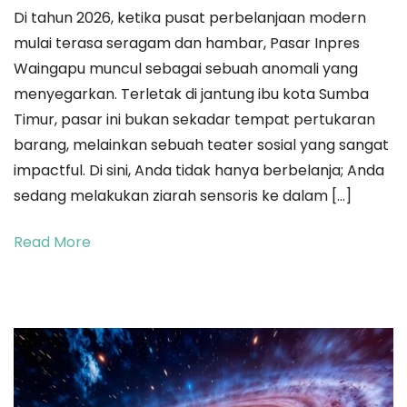
Di tahun 2026, ketika pusat perbelanjaan modern
Nadi
mulai terasa seragam dan hambar, Pasar Inpres
Marapu
Waingapu muncul sebagai sebuah anomali yang
di
menyegarkan. Terletak di jantung ibu kota Sumba
Jantung
Timur, pasar ini bukan sekadar tempat pertukaran
Kota:
barang, melainkan sebuah teater sosial yang sangat
Seni
impactful. Di sini, Anda tidak hanya berbelanja; Anda
Berburu
sedang melakukan ziarah sensoris ke dalam […]
Autentisitas
dan
Read More
Interaksi
Hangat
di
Pasar
Inpres
Waingapu
2026