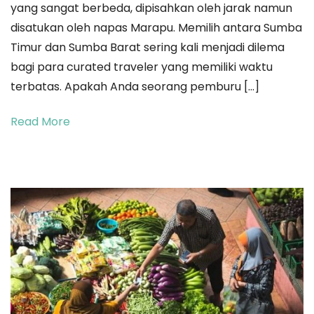
yang sangat berbeda, dipisahkan oleh jarak namun
Navigasi
disatukan oleh napas Marapu. Memilih antara Sumba
Vibe
Timur dan Sumba Barat sering kali menjadi dilema
Antara
bagi para curated traveler yang memiliki waktu
Eksotisme
terbatas. Apakah Anda seorang pemburu […]
Savana
Timur
Read More
dan
Kedalaman
Magis
Sumba
Barat
2026