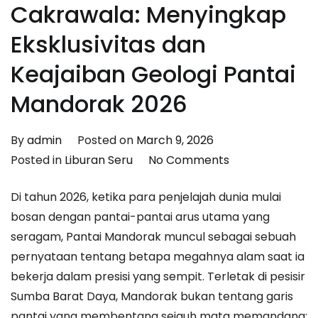
Cakrawala: Menyingkap
Eksklusivitas dan
Keajaiban Geologi Pantai
Mandorak 2026
By
admin
Posted on
March 9, 2026
on
Posted in
Liburan Seru
No Comments
Gerbang
Di tahun 2026, ketika para penjelajah dunia mulai
Pualam
bosan dengan pantai-pantai arus utama yang
di
seragam, Pantai Mandorak muncul sebagai sebuah
Tepi
pernyataan tentang betapa megahnya alam saat ia
Cakrawala:
bekerja dalam presisi yang sempit. Terletak di pesisir
Menyingkap
Sumba Barat Daya, Mandorak bukan tentang garis
Eksklusivitas
pantai yang membentang sejauh mata memandang;