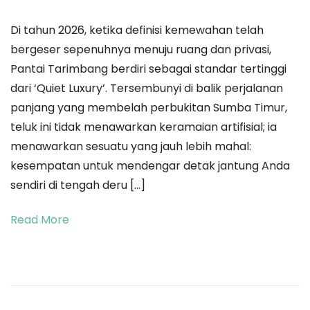
Oase
Di tahun 2026, ketika definisi kemewahan telah
di
bergeser sepenuhnya menuju ruang dan privasi,
Balik
Pantai Tarimbang berdiri sebagai standar tertinggi
Labirin
dari ‘Quiet Luxury’. Tersembunyi di balik perjalanan
Savana:
panjang yang membelah perbukitan Sumba Timur,
Menjemput
teluk ini tidak menawarkan keramaian artifisial; ia
Hening
menawarkan sesuatu yang jauh lebih mahal:
dan
kesempatan untuk mendengar detak jantung Anda
Elegansi
sendiri di tengah deru […]
Liar
di
Read More
Teluk
Tarimbang
2026