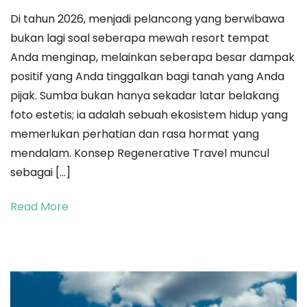
Lebih
Di tahun 2026, menjadi pelancong yang berwibawa
dari
bukan lagi soal seberapa mewah resort tempat
Sekadar
Anda menginap, melainkan seberapa besar dampak
Jejak:
positif yang Anda tinggalkan bagi tanah yang Anda
Panduan
pijak. Sumba bukan hanya sekadar latar belakang
Regenerative
foto estetis; ia adalah sebuah ekosistem hidup yang
Travel
memerlukan perhatian dan rasa hormat yang
untuk
mendalam. Konsep Regenerative Travel muncul
Menjaga
sebagai […]
Marwah
dan
Read More
Masa
Depan
Sumba
2026