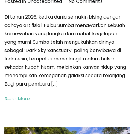
on
Posted in
Uncategorized
No Comments
Simfoni
Di tahun 2026, ketika dunia semakin bising dengan
Cahaya
cahaya artifisial, Pulau Sumba menawarkan sebuah
Abadi:
kemewahan yang langka dan mahal: kegelapan
Menembus
yang murni. Sumba telah mengukuhkan dirinya
Kedalaman
sebagai ‘Dark Sky Sanctuary’ paling berwibawa di
Kosmos
Indonesia, tempat di mana langit malam bukan
Melalui
sekadar kubah hitam, melainkan kanvas hidup yang
Lensa
menampilkan kemegahan galaksi secara telanjang.
Astrofotograf
Bagi para pemburu […]
di
Langit
Read More
Sumba
2026