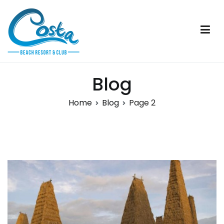
Skip
to
content
Costa Beach Resort & Club
Sumba
Blog
Home
Blog
Page 2