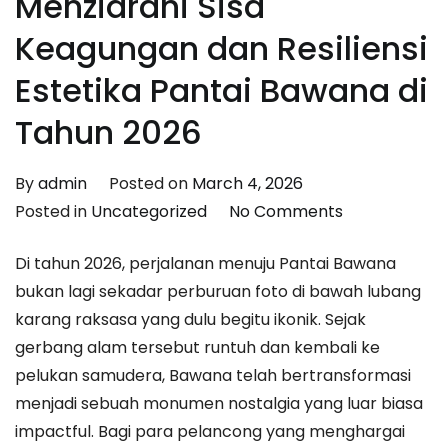
Menziarahi Sisa
Keagungan dan Resiliensi
Estetika Pantai Bawana di
Tahun 2026
By
admin
Posted on
March 4, 2026
on
Posted in
Uncategorized
No Comments
Epos
Di tahun 2026, perjalanan menuju Pantai Bawana
Batu
bukan lagi sekadar perburuan foto di bawah lubang
Karang:
karang raksasa yang dulu begitu ikonik. Sejak
Menziarahi
gerbang alam tersebut runtuh dan kembali ke
Sisa
pelukan samudera, Bawana telah bertransformasi
Keagungan
menjadi sebuah monumen nostalgia yang luar biasa
dan
impactful. Bagi para pelancong yang menghargai
Resiliensi