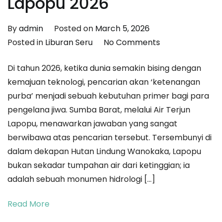
Lapopu 2026
By
admin
Posted on
March 5, 2026
on
Posted in
Liburan Seru
No Comments
Monumen
Di tahun 2026, ketika dunia semakin bising dengan
Air
kemajuan teknologi, pencarian akan ‘ketenangan
di
purba’ menjadi sebuah kebutuhan primer bagi para
Jantung
pengelana jiwa. Sumba Barat, melalui Air Terjun
Wanokaka:
Lapopu, menawarkan jawaban yang sangat
Menjemput
berwibawa atas pencarian tersebut. Tersembunyi di
Arus
dalam dekapan Hutan Lindung Wanokaka, Lapopu
Purba
bukan sekadar tumpahan air dari ketinggian; ia
dan
adalah sebuah monumen hidrologi […]
Biodiversitas
Eksotis
Read More
Lapopu