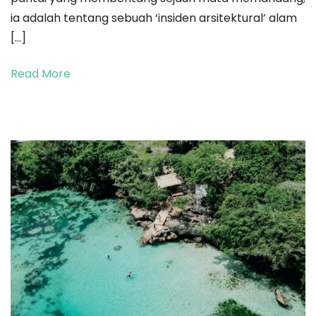
dan
ia adalah tentang sebuah ‘insiden arsitektural’ alam
Keajaiban
[…]
Geologi
Pantai
Read More
Mandorak
2026